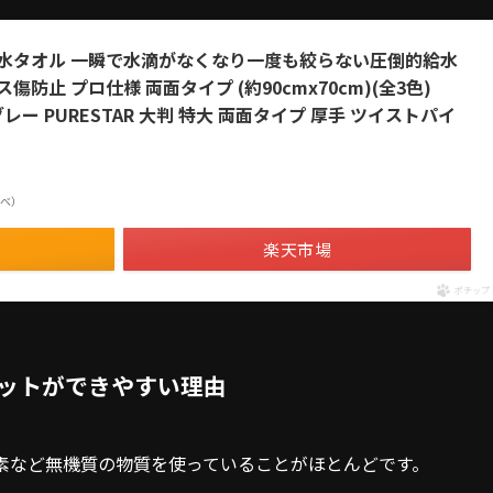
水タオル 一瞬で水滴がなくなり一度も絞らない圧倒的給水
止 プロ仕様 両面タイプ (約90cmx70cm)(全3色)
L L グレー PURESTAR 大判 特大 両面タイプ 厚手 ツイストパイ
n調べ）
楽天市場
ポチップ
ットができやすい理由
素など無機質の物質を使っていることがほとんどです。